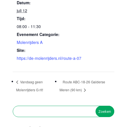
Datum:
juli 12
Tijd:
08:00 - 11:30
Evenement Categorie:
Molenrijders A
Site:
https://de-molenrijders.nl/route-a-07
Vandaag geen
Route ABC-18-26 Galderse
Molenrijders G rit!
Meren (90 km)