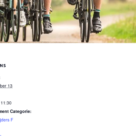
ENS
:
ber 13
 11:30
ent Categorie:
jders F