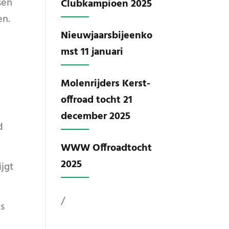
sen
Clubkampioen 2025
en.
Nieuwjaarsbijeenko
mst 11 januari
Molenrijders Kerst-
offroad tocht 21
december 2025
d
WWW Offroadtocht
2025
jgt
/
is